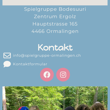
Spielgruppe Bodesuuri
Zentrum Ergolz
Hauptstrasse 165
4466 Ormalingen
Kontakt
info@spielgruppe-ormalingen.ch
Kontaktformular