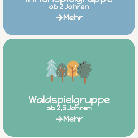
ab 2 Jahren
Mehr
Waldspielgruppe
ab 2,5 Jahren
Mehr