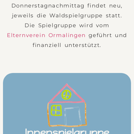
Donnerstagnachmittag findet neu,
jeweils die Waldspielgruppe statt.
Die Spielgruppe wird vom
Elternverein Ormalingen
geführt und
finanziell unterstützt.
Innenspielgruppe